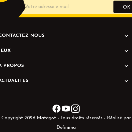

CONTACTEZ NOUS

JEUX

A PROPOS

ACTUALITÉS
Facebook
YouTube
Instagram
Copyright 2026 Matagot - Tous droits réservés - Réalisé par
Definima